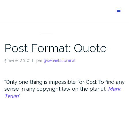
Aller
au
contenu
POST FORMATS
Post Format: Quote
5 février 2010
par
gwenaelsubrenat
Only one thing is impossible for God: To find any
sense in any copyright law on the planet.
Mark
Twain