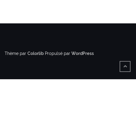
Thème par
Colorlib
Propulsé par
WordPress