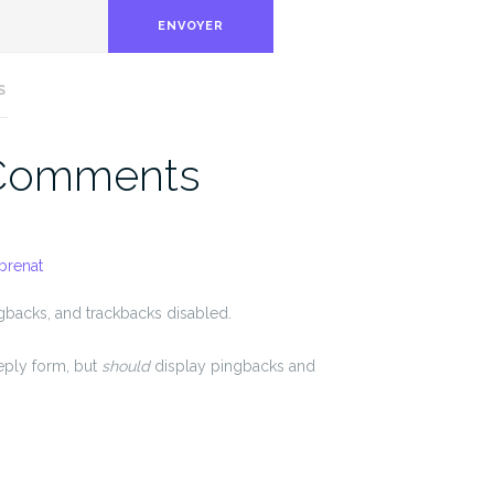
ENVOYER
S
 Comments
brenat
gbacks, and trackbacks disabled.
ply form, but
should
display pingbacks and