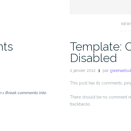
NEW
nts
Template:
Disabled
2 janvier 2012
par
gwenaelsu
This post has its comments, pin
on > Break comments into
There should be no comment re
trackbacks.