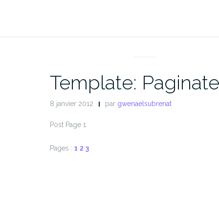
Aller
au
contenu
NEWS
Template: Paginat
8 janvier 2012
par
gwenaelsubrenat
Post Page 1
Pages :
1
2
3