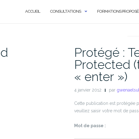
ACCUEIL
CONSULTATIONS
FORMATIONS PROPOSÉ
NEW
ed
Protégé : 
Protected (
« enter »)
4 janvier 2012
par
gwenaelsu
Cette publication est protégée p
veuillez saisir votre mot de pas
Mot de passe :