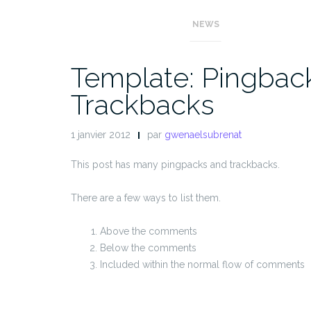
Gravatars and default fallbacks
NEWS
Template: Pingbac
Trackbacks
1 janvier 2012
par
gwenaelsubrenat
This post has many pingpacks and trackbacks.
There are a few ways to list them.
Above the comments
Below the comments
Included within the normal flow of comments