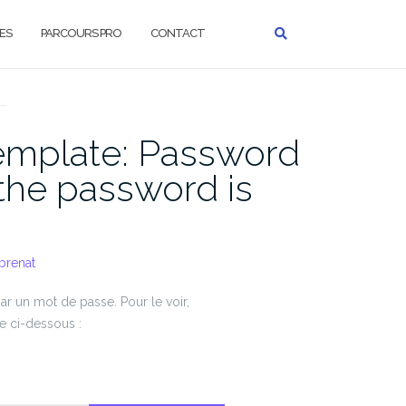
ES
PARCOURS PRO
CONTACT
S
Template: Password
the password is
brenat
ar un mot de passe. Pour le voir,
se ci-dessous :