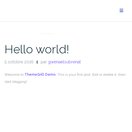
Aller
au
contenu
UNCATEGORIZED
Hello world!
5 octobre 2016
par
gwenaelsubrenat
Welcome to
ThemeGrill Demo
. This is your first post. Edit or delete it, then
start blogging!