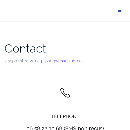
Aller
au
contenu
Contact
2 septembre 2017
par
gwenaelsubrenat
TELEPHONE
06 58 22 30 68 (SMS non reçus)