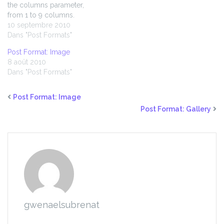
the columns parameter,
from 1 to 9 columns.
Themes are only required
10 septembre 2010
to support the default
Dans "Post Formats"
setting (3 columns), so this
Post Format: Image
page is entirely optional.
8 août 2010
One Column Two Columns
Dans "Post Formats"
Three Columns Four
Columns Five Columns
Six…
Post Format: Image
Post Format: Gallery
gwenaelsubrenat