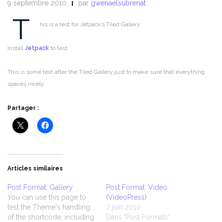
9 septembre 2010
par
gwenaelsubrenat
T
his is a test for Jetpack’s Tiled Gallery.
Install
Jetpack
to test.
This is some text after the Tiled Gallery just to make sure that everything
spaces nicely.
Partager :
Articles similaires
Post Format: Gallery
Post Format: Video
You can use this page to
(VideoPress)
test the Theme's handling
2 juin 2010
of the shortcode, including
Dans "Post Formats"